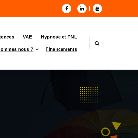
tences
VAE
Hypnose et PNL
sommes nous ?
Financements