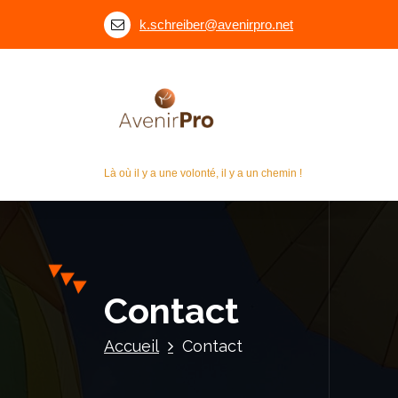
A
k.schreiber@avenirpro.net
l
l
e
r
a
u
c
Là où il y a une volonté, il y a un chemin !
o
n
t
e
n
u
Contact
Accueil
Contact