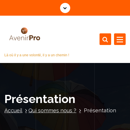
A
l
l
e
r
a
u
c
Là où il y a une volonté, il y a un chemin !
o
n
t
e
n
u
Présentation
Accueil
Qui sommes nous ?
Présentation