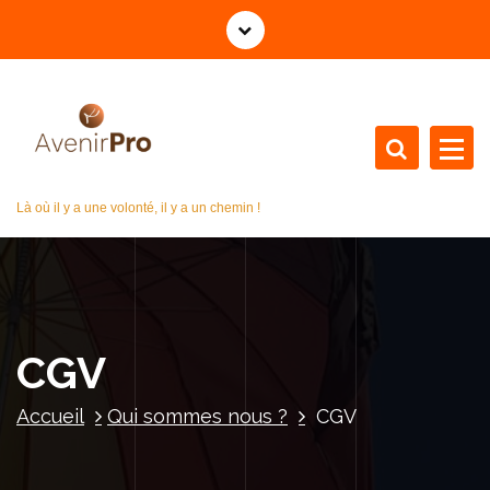
A
l
l
e
r
a
u
c
Là où il y a une volonté, il y a un chemin !
o
n
t
e
n
u
CGV
Accueil
Qui sommes nous ?
CGV