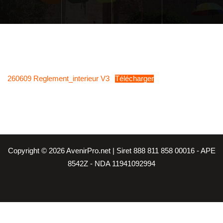
260609 Reglement_interieur V3
Télécharger
Copyright © 2026 AvenirPro.net | Siret 888 811 858 00016 - APE
8542Z - NDA 11941092994